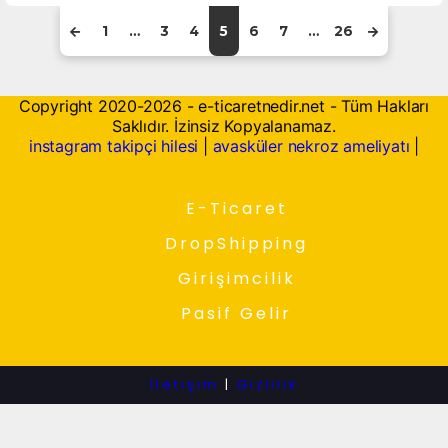
1
…
3
4
5
6
7
…
26
Copyright 2020-2026 - e-ticaretnedir.net - Tüm Hakları
Saklıdır. İzinsiz Kopyalanamaz.
instagram takipçi hilesi
|
avasküler nekroz ameliyatı
|
E-Ticaret
DropShipping
Girişimcilik
Pasif Gelir
İletişim
|
Gizlilik