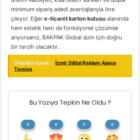
minimum sipariş adedi avantajlarıyla öne
çıkıyor. Eğer
e-ticaret karton kutusu
alanında
hem estetik hem de fonksiyonel çözümler
arıyorsanız, BAKPAK Global sizin için doğru
bir tercih olacaktır.
Önerilen İçerik :
İzmir Dijital Reklam Ajansı
Tavsiye
Bu Yazıya Tepkin Ne Oldu ?
0
0
0
0