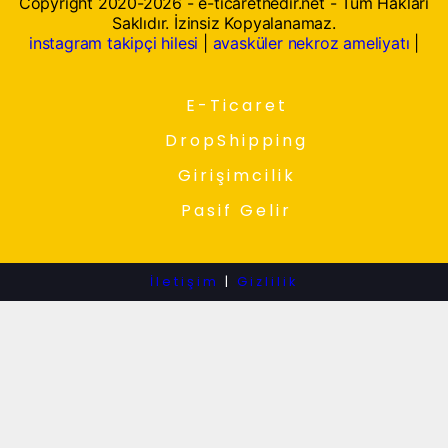
Copyright 2020-2026 - e-ticaretnedir.net - Tüm Hakları
Saklıdır. İzinsiz Kopyalanamaz.
instagram takipçi hilesi
|
avasküler nekroz ameliyatı
|
E-Ticaret
DropShipping
Girişimcilik
Pasif Gelir
İletişim
|
Gizlilik