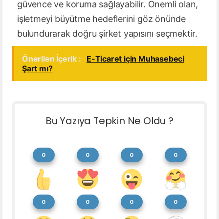
güvence ve koruma sağlayabilir. Önemli olan,
işletmeyi büyütme hedeflerini göz önünde
bulundurarak doğru şirket yapısını seçmektir.
Önerilen İçerik :
E-Ticaret için Muhasebeci
Şart mı?
Bu Yazıya Tepkin Ne Oldu ?
0
0
0
0
0
0
0
0