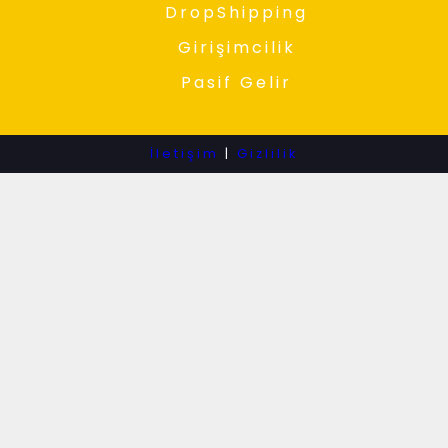
DropShipping
Girişimcilik
Pasif Gelir
İletişim
|
Gizlilik