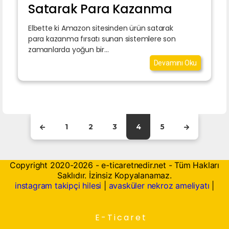
Satarak Para Kazanma
Elbette ki Amazon sitesinden ürün satarak
para kazanma fırsatı sunan sistemlere son
zamanlarda yoğun bir...
Devamını Oku
1
2
3
4
5
Copyright 2020-2026 - e-ticaretnedir.net - Tüm Hakları
Saklıdır. İzinsiz Kopyalanamaz.
instagram takipçi hilesi
|
avasküler nekroz ameliyatı
|
E-Ticaret