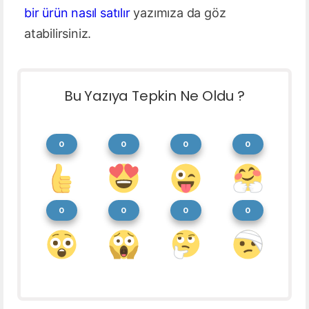
bir ürün nasıl satılır
yazımıza da göz
atabilirsiniz.
Bu Yazıya Tepkin Ne Oldu ?
0
0
0
0
0
0
0
0