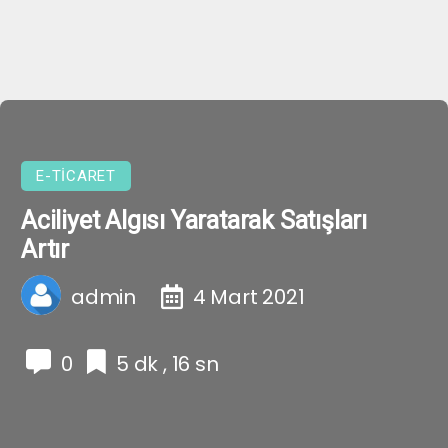
E-TICARET
Aciliyet Algısı Yaratarak Satışları
Artır
admin
4 Mart 2021
0
5 dk , 16 sn