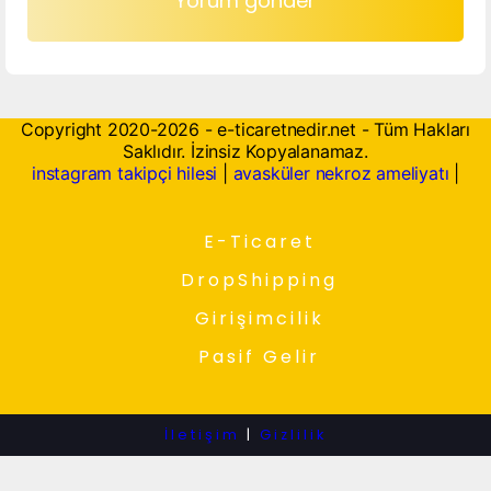
Copyright 2020-2026 - e-ticaretnedir.net - Tüm Hakları
Saklıdır. İzinsiz Kopyalanamaz.
instagram takipçi hilesi
|
avasküler nekroz ameliyatı
|
E-Ticaret
DropShipping
Girişimcilik
Pasif Gelir
İletişim
|
Gizlilik